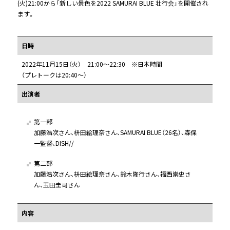
(火)21:00から「新しい景色を2022 SAMURAI BLUE 壮行会」を開催され
ます。
日時
2022年11月15日（火） 21:00～22:30 ※日本時間
（プレトークは20:40～）
出演者
第一部
加藤浩次さん、枡田絵理奈さん、SAMURAI BLUE（26名）、森保
一監督、DISH//
第二部
加藤浩次さん、枡田絵理奈さん、鈴木隆行さん、福西崇史さ
ん、玉田圭司さん
内容