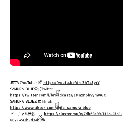
JFATV（YouTube）
https://youtu.be/dn-ZhTs5grY
SAMURAI BLUE公式Twitter
https://twitter.com/i/broadcasts/1MnxnpbVymwGO
SAMURAI BLUE公式TikTok
https://www.tiktok.com/@jfa_samuraiblue
バーチャル渋谷
https://cluster.mu/e/7db69e99-734b-45a1-
8625-c41b3d24b8fb