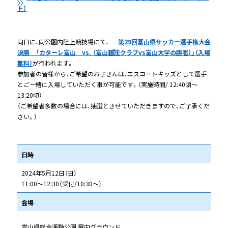
ト）
同日に、同公園内陸上競技場にて、
第29回富山県サッカー選手権大会
決勝 「カターレ富山 vs. （富山新庄クラブvs富山大学の勝者）」（入場
無料）
が行われます。
参加者の皆様から、ご希望のお子さんは、エスコートキッズとして選手
とご一緒に入場していただく事が可能です。（実施時間/ 12:40頃～
13:20頃）
（ご希望者多数の場合には、抽選とさせていただきますので、ご了承くだ
さい。）
日時
2024年5月12日（日）
11:00～12:30（受付/10:30～）
会場
富山県総合運動公園 屋内グラウンド