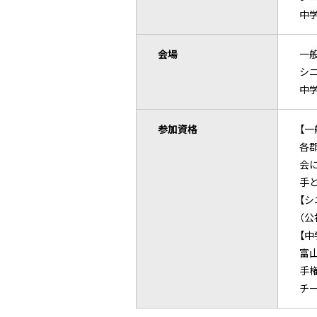
中学
会場
一
シ
中
参加資格
【一
各郡
会
手
【シ
（公
【中
富
手
チ