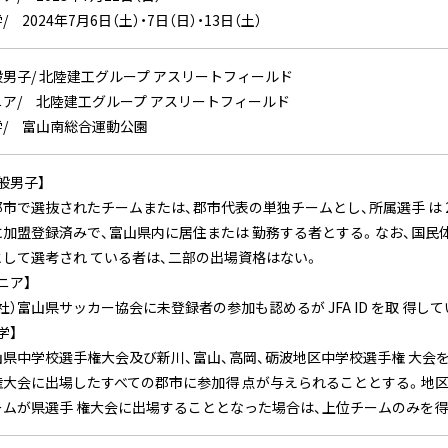
/ 2024年7月6日（土）・7日（日）・13日（土）
般男子/ 北陸建工グループ アスリートフィールド
ニア/ 北陸建工グループ アスリートフィールド
学/ 富山南総合運動公園
般男子】
市で選抜されたチームまたは、郡市代表の単独チームとし、所属選手 は 2
に加盟登録済みで、富山県内に居住または 勤務する者とする。なお、国民
として選考され ている者は、二部の出場資格はない。
ニア】
社）富山県サッカー協会に未登録者の参加も認めるが JFA ID を取 得し
学】
山県中学校選手権大会及び新川、富山、高岡、砺波地区中学校選手権 大会
権大会に出場したすべての郡市に参加得 点が与えられることとする。地
ームが県選手 権大会に出場することとなった場合は、上位チームのみを