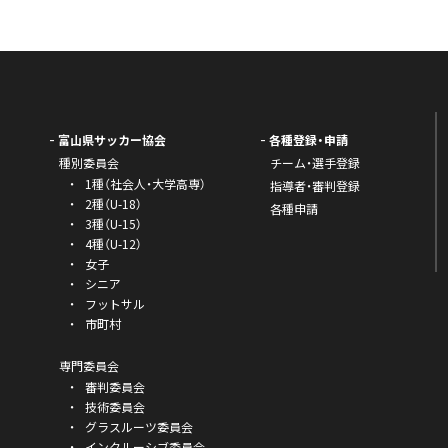
富山県サッカー協会
各種登録・申請
種別委員会
チーム・選手登録
1種（社会人・大学高専）
指導者・審判登録
2種（U-18）
各種申請
3種（U-15）
4種（U-12）
女子
シニア
フットサル
市町村
専門委員会
審判委員会
技術委員会
グラスルーツ委員会
インクルーシブ委員会