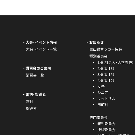
大会・イベント情報
お知らせ
大会・イベント一覧
富山県サッカー協会
種別委員会
1種（社会人・大学高専）
講習会のご案内
2種（U-18）
3種（U-15）
講習会一覧
4種（U-12）
女子
シニア
審判・指導者
フットサル
審判
市町村
指導者
専門委員会
審判委員会
技術委員会