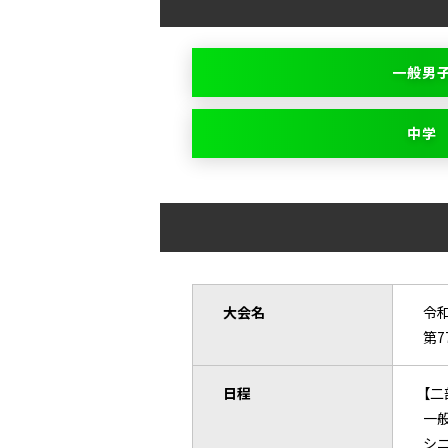
一般男
中学
大会名
令
第
日程
【二
一般
シニ