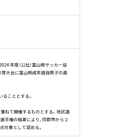
024 年度（公社）富山県サッカー協
体育大会に富山県成年選抜男子の選
ていることとする。
を兼ねて開催するものとする。地区選
区選手権の結果により、同郡市から２
得点対象として認める。