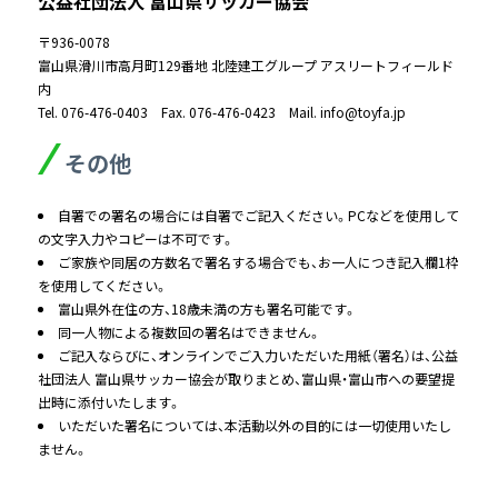
公益社団法人 富山県サッカー協会
〒936-0078
富山県滑川市高月町129番地 北陸建工グループ アスリートフィールド
内
Tel. 076-476-0403 Fax. 076-476-0423 Mail. info@toyfa.jp
その他
自署での署名の場合には自署でご記入ください。PCなどを使用して
の文字入力やコピーは不可です。
ご家族や同居の方数名で署名する場合でも、お一人につき記入欄1枠
を使用してください。
富山県外在住の方、18歳未満の方も署名可能です。
同一人物による複数回の署名はできません。
ご記入ならびに、オンラインでご入力いただいた用紙（署名）は、公益
社団法人 富山県サッカー協会が取りまとめ、富山県・富山市への要望提
出時に添付いたします。
いただいた署名については、本活動以外の目的には一切使用いたし
ません。