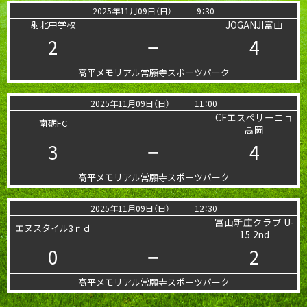
2025年11月09日（日）
9：30
射北中学校
JOGANJI富山
2
4
ー
高平メモリアル常願寺スポーツパーク
2025年11月09日（日）
11：00
CFエスペリーニョ
南砺FC
高岡
3
4
ー
高平メモリアル常願寺スポーツパーク
2025年11月09日（日）
12：30
富山新庄クラブ U-
エヌスタイル3ｒｄ
15 2nd
0
2
ー
高平メモリアル常願寺スポーツパーク