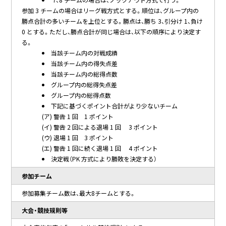
参加 3 チームの場合はリーグ戦方式とする。順位は、グループ内の
勝点合計の多いチームを上位とする。勝点は、勝ち 3、引分け 1、負け
0 とする。ただし、勝点合計が同じ場合は、以下の順序により決定す
る。
当該チーム内の対戦成績
当該チーム内の得失点差
当該チーム内の総得点数
グループ内の総得失点差
グループ内の総得点数
下記に基づくポイント合計がより少ないチーム
(ア) 警告 1 回 1 ポイント
(イ) 警告 2 回による退場 1 回 3 ポイント
(ウ) 退場 1 回 3 ポイント
(エ) 警告 1 回に続く退場 1 回 4 ポイント
決定戦（PK 方式により勝敗を決定する）
参加チーム
参加募集チーム数は、最大8チームとする。
大会・競技規則等