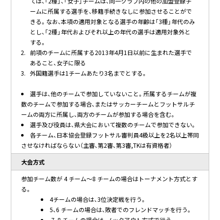
ては、「2種」、「女子」チームは、同一クラブ内の他の加盟登録チ
ームに所属する選手を、移籍手続きなしに参加させることがで
きる。なお、本項の適用対象となる選手の年齢は「3種」年代のみ
とし、「2種」年代およびそれ以上の年代の選手は適用対象外と
する。
前項のチームに所属する2013年4月1日以前に生まれた選手で
あること、女子に限る
外国籍選手は1チームあたり3名までとする。
選手は、他のチームで参加していないこと。所属するチームが複
数のチームで参加する場合、またはサッカーチームとフットサルチ
ームの両方に所属し、両方のチームが参加する場合を含む。
選手及び役員は、県大会において複数のチームで参加できない。
各チーム、日本協会登録フットサル審判員4級以上を2名以上帯同
させなければならない（主審、第2審、第3審,TKは有資格者）
大会方式
参加チーム数が 4 チーム～8 チームの場合はトーナメント方式とす
る。
4チームの場合は、3位決定戦を行う。
5、6 チームの場合は、敗者でのフレンドマッチを行う。
7、8 チームの場合は、ノックアウト方式で行う。