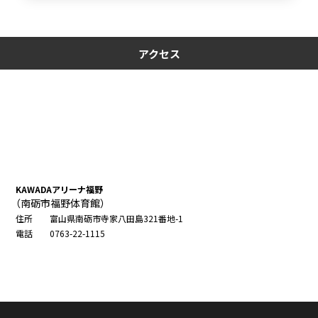
アクセス
KAWADAアリーナ福野
（南砺市福野体育館）
住所
富山県南砺市寺家八田島321番地-1
電話
0763-22-1115