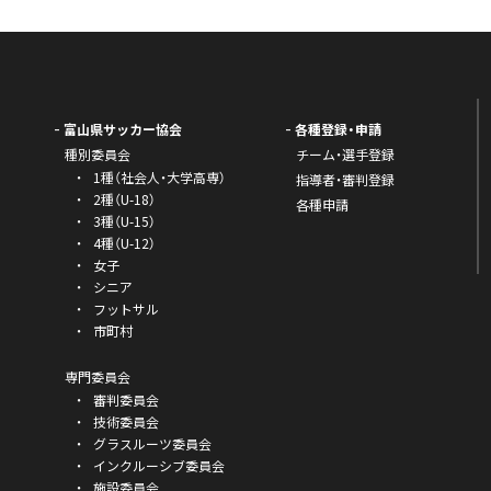
富山県サッカー協会
各種登録・申請
種別委員会
チーム・選手登録
1種（社会人・大学高専）
指導者・審判登録
2種（U-18）
各種申請
3種（U-15）
4種（U-12）
女子
シニア
フットサル
市町村
専門委員会
審判委員会
技術委員会
グラスルーツ委員会
インクルーシブ委員会
施設委員会