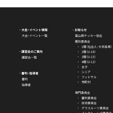
大会・イベント情報
お知らせ
大会・イベント一覧
富山県サッカー協会
種別委員会
1種（社会人・大学高専）
講習会のご案内
2種（U-18）
3種（U-15）
講習会一覧
4種（U-12）
女子
シニア
審判・指導者
フットサル
審判
市町村
指導者
専門委員会
審判委員会
技術委員会
グラスルーツ委員会
インクルーシブ委員会